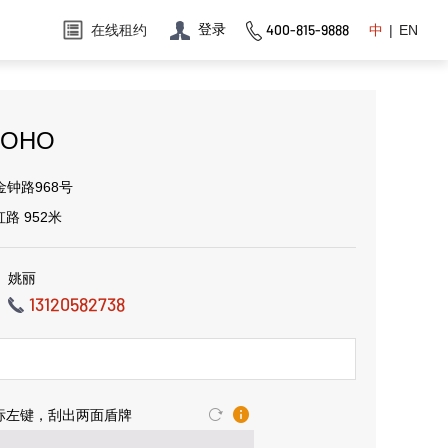
400-815-9888
在线租约
登录
中
|
EN
OHO
钟路968号
路 952米
姚丽
13120582738
标左键，刮出两面盾牌

