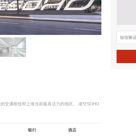
的交通枢纽和上海当前最具活力的地区。 凌空SOHO
银行
酒店