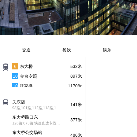
交通
餐饮
娱乐
6
东大桥
532米
10
金台夕照
897米
10
呼家楼
1170米
1
永安里
1600米
关东店
141米
10
国贸
1877米
98路;101路;112路;118路;140路;615路;夜13路
2
朝阳门
1931米
东大桥路口东
377米
126路;673路;快速直达专线78路;98路;139路;快速直达专线34路;75路;101路;112路;118路;140路;350路;615路;夜13路;夜6路
东大桥公交场站
486米