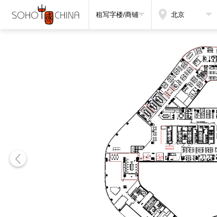
租写字楼/商铺
北京