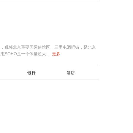
侧，毗邻北京重要国际使馆区、三里屯酒吧街，是北京
OHO是一个体量超大...
更多
银行
酒店