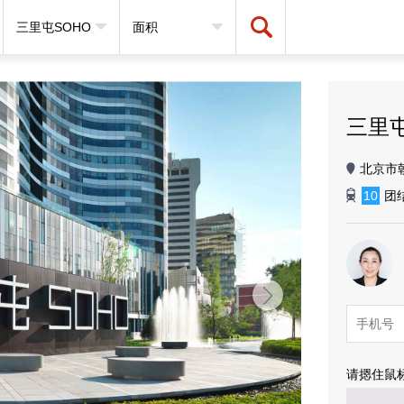
三里屯SOHO
面积
三里屯
北京市
10
团结
请摁住鼠